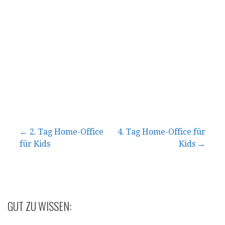
Beitragsnavigation
← 2. Tag Home-Office
4. Tag Home-Office für
für Kids
Kids →
GUT ZU WISSEN: