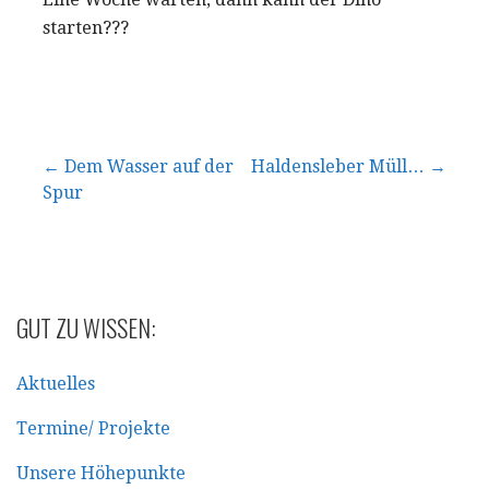
starten???
Beitragsnavigation
← Dem Wasser auf der
Haldensleber Müll… →
Spur
GUT ZU WISSEN:
Aktuelles
Termine/ Projekte
Unsere Höhepunkte