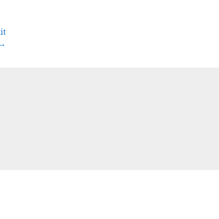
it
 →