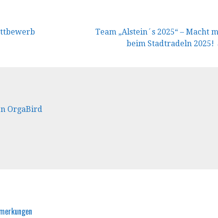
vigation
ttbewerb
Team „Alstein´s 2025“ – Macht m
beim Stadtradeln 2025!
en OrgaBird
nmerkungen