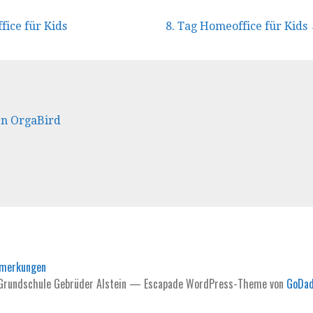
vigation
fice für Kids
8. Tag Homeoffice für Kids
en OrgaBird
nmerkungen
Grundschule Gebrüder Alstein — Escapade WordPress-Theme von
GoDa