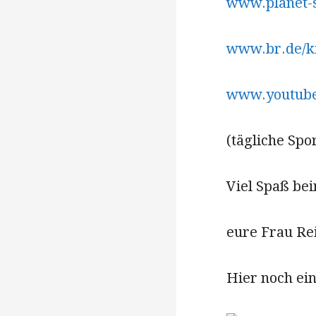
www.planet-
www.br.de/k
www.youtube
(tägliche Spo
Viel Spaß be
eure Frau Rei
Hier noch ei