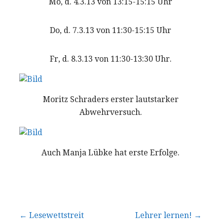
Mo, d. 4.3.13 von 13:15-15:15 Uhr
Do, d. 7.3.13 von 11:30-15:15 Uhr
Fr, d. 8.3.13 von 11:30-13:30 Uhr.
Moritz Schraders erster lautstarker
Abwehrversuch.
Auch Manja Lübke hat erste Erfolge.
Beitragsnavigation
← Lesewettstreit
Lehrer lernen! →