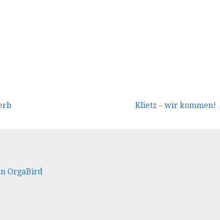
vigation
erb
Klietz – wir kommen!
en OrgaBird