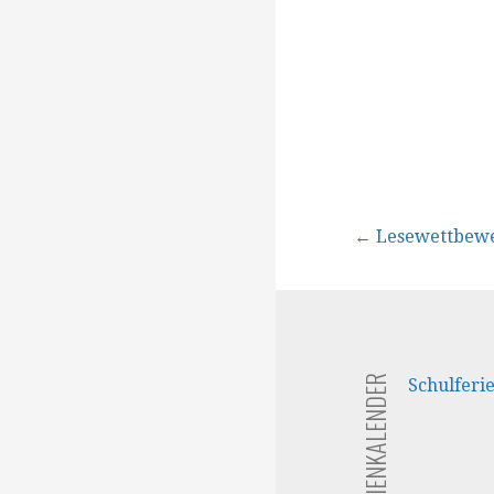
Beitragsna
← Lesewettbew
FERIENKALENDER
Schulferi