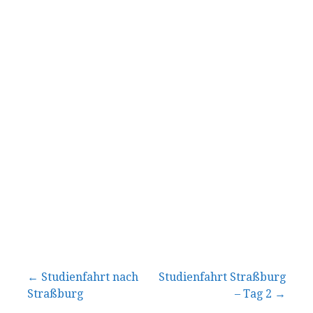
Beitragsnavigation
← Studienfahrt nach
Studienfahrt Straßburg
Straßburg
– Tag 2 →