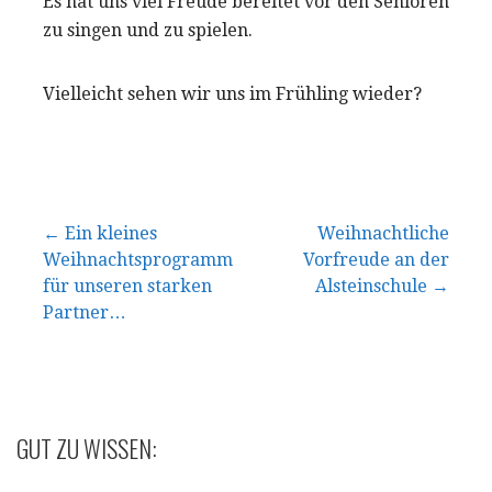
Es hat uns viel Freude bereitet vor den Senioren
zu singen und zu spielen.
Vielleicht sehen wir uns im Frühling wieder?
Beitragsnavigation
← Ein kleines
Weihnachtliche
Weihnachtsprogramm
Vorfreude an der
für unseren starken
Alsteinschule →
Partner…
GUT ZU WISSEN: