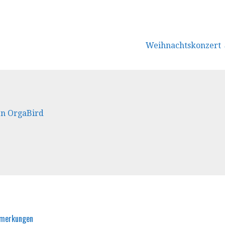
vigation
Weihnachtskonzert
en OrgaBird
nmerkungen