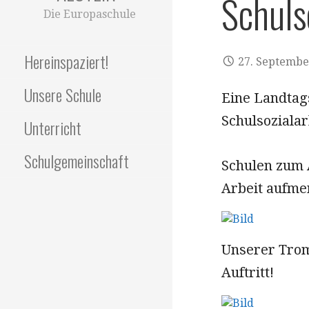
Schuls
Die Europaschule
Hereinspaziert!
27. Septembe
Unsere Schule
Eine Landtag
Schulsoziala
Unterricht
Schulgemeinschaft
Schulen zum A
Arbeit aufm
Unserer Trom
Auftritt!