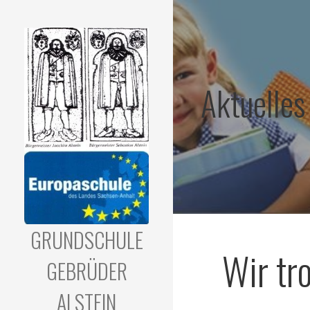
Zum
Inhalt
springen
Aktuelles
GRUNDSCHULE
Wir tr
GEBRÜDER
ALSTEIN