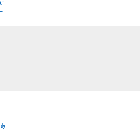
t“
→
ddy