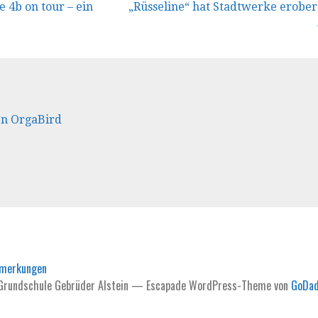
vigation
e 4b on tour – ein
„Rüsseline“ hat Stadtwerke erober
en OrgaBird
nmerkungen
Grundschule Gebrüder Alstein — Escapade WordPress-Theme von
GoDa