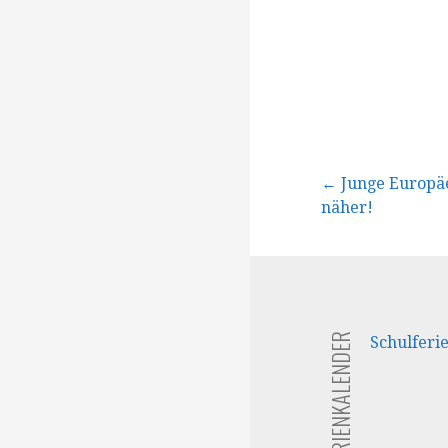
Beitragsna
← Junge Europä
näher!
FERIENKALENDER
Schulferi