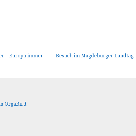
vigation
er – Europa immer
Besuch im Magdeburger Landtag
en OrgaBird