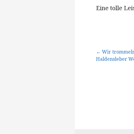
Eine tolle Le
Beitragsna
← Wir trommeln
Haldensleber We