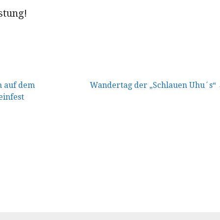
istung!
vigation
 auf dem
Wandertag der „Schlauen Uhu´s“
infest